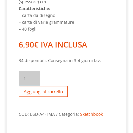
(spessore) cm
Caratteristiche:
– carta da disegno
– carta di varie grammature
– 40 fogli
6,90
€
IVA INCLUSA
34 disponibili. Consegna in 3-4 giorni lav.
TMA
Blocco
Schizzi
Aggiungi al carrello
Draw
A4
"TMA"
COD:
BSD-A4-TMA
Categoria:
Sketchbook
quantità