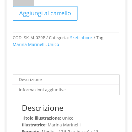
Sketchbook
Medio
Aggiungi al carrello
"Unico"
quantità
COD:
SK-M-029P
Categoria:
Sketchbook
Tag:
Marina Marinelli
,
Unico
Descrizione
Informazioni aggiuntive
Descrizione
Titolo illustrazione:
Unico
Illustratrice:
Marina Marinelli
Formato:
Medio – 12,5 (larghezza) x 18